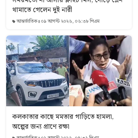
সময়মতো না আসায় ফ্লাইট মিস, দৌড়ে প্লেন
থামাতে গেলেন দুই নারী
আন্তর্জাতিক
০৯ আগস্ট ২০২৬, ০৬:৩৮ পিএম
কলকাতার কাছে মমতার গাড়িতে হামলা,
অল্পের জন্য প্রাণে রক্ষা