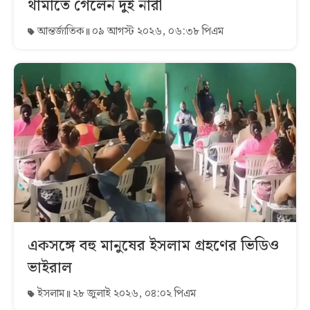
থামাতে গেলেন দুই নারী
আন্তর্জাতিক
০৯ আগস্ট ২০২৬, ০৬:৩৮ পিএম
একসঙ্গে বহু মানুষের ইসলাম গ্রহণের ভিডিও
ভাইরাল
ইসলাম
২৮ জুলাই ২০২৬, ০৪:০২ পিএম