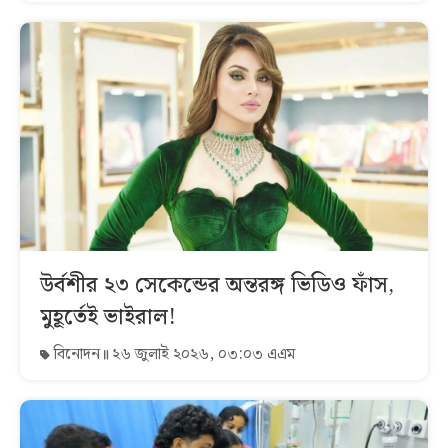
উর্বশীর ২৩ সেকেন্ডের অন্তরঙ্গ ভিডিও ফাঁস,
মুহূর্তেই ভাইরাল!
বিনোদন
২৬ জুলাই ২০২৬, ০৩:০৩ এএম