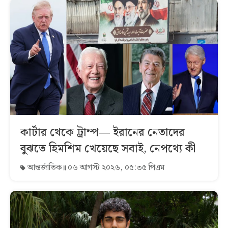
কার্টার থেকে ট্রাম্প— ইরানের নেতাদের
বুঝতে হিমশিম খেয়েছে সবাই, নেপথ্যে কী
আন্তর্জাতিক
০৬ আগস্ট ২০২৬, ০৫:৩৫ পিএম