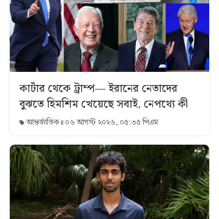
কার্টার থেকে ট্রাম্প— ইরানের নেতাদের
বুঝতে হিমশিম খেয়েছে সবাই, নেপথ্যে কী
আন্তর্জাতিক
০৬ আগস্ট ২০২৬, ০৫:৩৫ পিএম