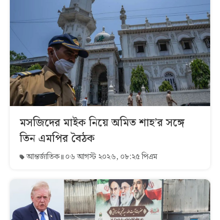
মসজিদের মাইক নিয়ে অমিত শাহ’র সঙ্গে
তিন এমপির বৈঠক
আন্তর্জাতিক
০৬ আগস্ট ২০২৬, ০৮:২৫ পিএম