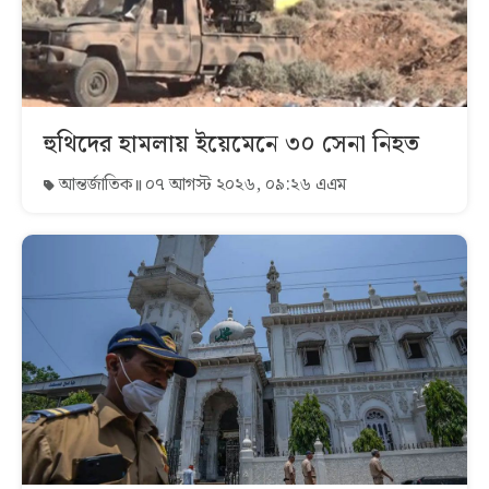
হুথিদের হামলায় ইয়েমেনে ৩০ সেনা নিহত
আন্তর্জাতিক
০৭ আগস্ট ২০২৬, ০৯:২৬ এএম