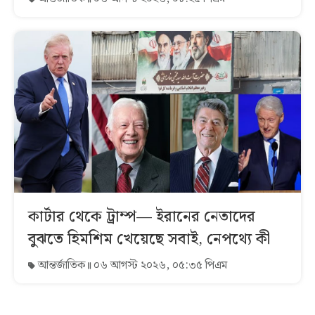
কার্টার থেকে ট্রাম্প— ইরানের নেতাদের
বুঝতে হিমশিম খেয়েছে সবাই, নেপথ্যে কী
আন্তর্জাতিক
০৬ আগস্ট ২০২৬, ০৫:৩৫ পিএম