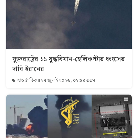
যুক্তরাষ্ট্রের ১১ যুদ্ধবিমান-হেলিকপ্টার ধ্বংসের
দাবি ইরানের
আন্তর্জাতিক
২৭ জুলাই ২০২৬, ০২:৫৪ এএম