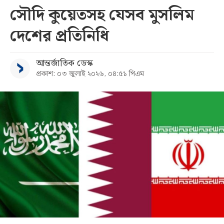
সৌদি কুয়েতসহ যেসব মুসলিম
সব
দেশের প্রতিনিধি
বিভাগ
আন্তর্জাতিক ডেস্ক
প্রকাশ: ০৩ জুলাই ২০২৬, ০৪:৫১ পিএম
আর্কাইভ
কনভার্টার