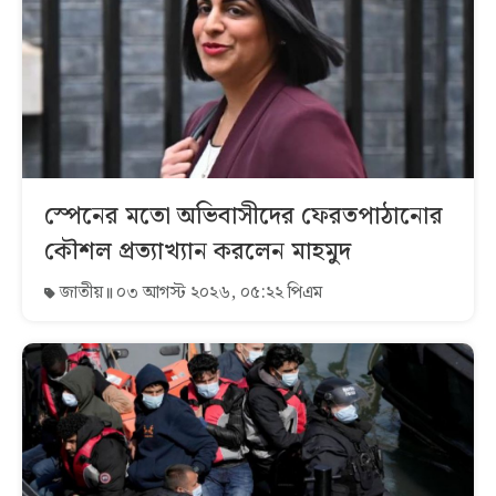
স্পেনের মতো অভিবাসীদের ফেরতপাঠানোর
কৌশল প্রত্যাখ্যান করলেন মাহমুদ
জাতীয়
০৩ আগস্ট ২০২৬, ০৫:২২ পিএম