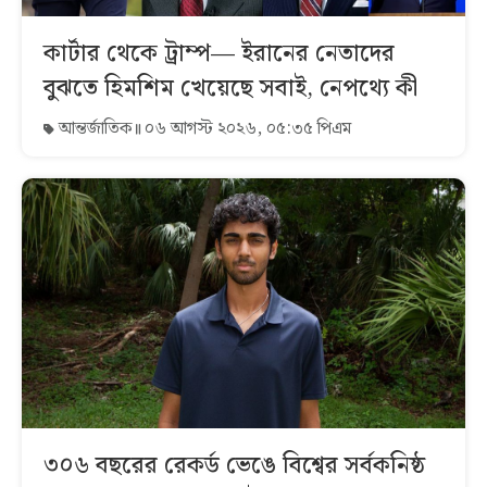
কার্টার থেকে ট্রাম্প— ইরানের নেতাদের
বুঝতে হিমশিম খেয়েছে সবাই, নেপথ্যে কী
আন্তর্জাতিক
০৬ আগস্ট ২০২৬, ০৫:৩৫ পিএম
৩০৬ বছরের রেকর্ড ভেঙে বিশ্বের সর্বকনিষ্ঠ