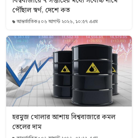
বিশ্ববাজারে ৭ সপ্তাহের মধ্যে সর্বোচ্চ দামে
পৌঁছাল স্বর্ণ, দেশে কত
আন্তর্জাতিক
০৬ আগস্ট ২০২৬, ১০:৫৭ এএম
হরমুজ খোলার আশায় বিশ্ববাজারে কমল
তেলের দাম