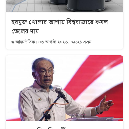
হরমুজ খোলার আশায় বিশ্ববাজারে কমল
তেলের দাম
আন্তর্জাতিক
০৬ আগস্ট ২০২৬, ০৯:২৯ এএম