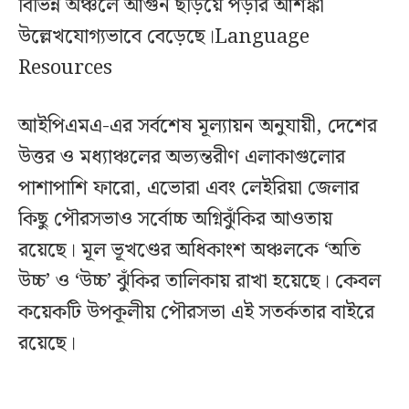
বিভিন্ন অঞ্চলে আগুন ছড়িয়ে পড়ার আশঙ্কা
উল্লেখযোগ্যভাবে বেড়েছে।Language
Resources
আইপিএমএ-এর সর্বশেষ মূল্যায়ন অনুযায়ী, দেশের
উত্তর ও মধ্যাঞ্চলের অভ্যন্তরীণ এলাকাগুলোর
পাশাপাশি ফারো, এভোরা এবং লেইরিয়া জেলার
কিছু পৌরসভাও সর্বোচ্চ অগ্নিঝুঁকির আওতায়
রয়েছে। মূল ভূখণ্ডের অধিকাংশ অঞ্চলকে ‘অতি
উচ্চ’ ও ‘উচ্চ’ ঝুঁকির তালিকায় রাখা হয়েছে। কেবল
কয়েকটি উপকূলীয় পৌরসভা এই সতর্কতার বাইরে
রয়েছে।