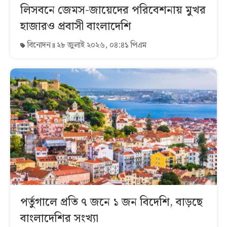
লিসবনে জেমস-জায়েদের পরিবেশনায় মুখর
হাজারও প্রবাসী বাংলাদেশি
বিনোদন
২৮ জুলাই ২০২৬, ০৪:৪১ পিএম
পর্তুগালে প্রতি ৭ জনে ১ জন বিদেশি, বাড়ছে
বাংলাদেশির সংখ্যা