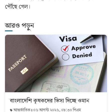
পৌঁছে গেল।
আরও পড়ুন
বাংলাদেশি কৃষকদের ভিসা দিচ্ছে ওমান
আন্তর্জাতিক
০৬ আগস্ট ২০২৬, ০৮:৩০ পিএম