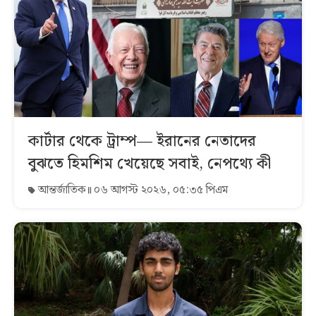
কার্টার থেকে ট্রাম্প— ইরানের নেতাদের
বুঝতে হিমশিম খেয়েছে সবাই, নেপথ্যে কী
আন্তর্জাতিক
০৬ আগস্ট ২০২৬, ০৫:৩৫ পিএম