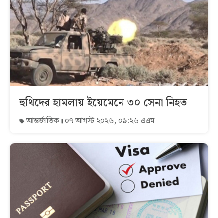
হুথিদের হামলায় ইয়েমেনে ৩০ সেনা নিহত
আন্তর্জাতিক
০৭ আগস্ট ২০২৬, ০৯:২৬ এএম