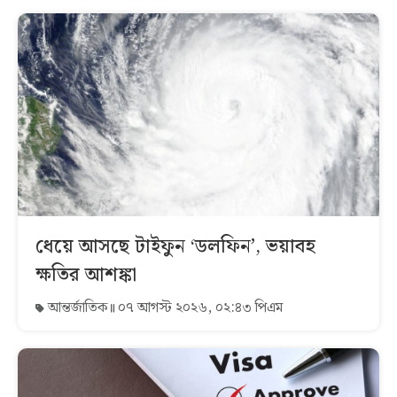
ধেয়ে আসছে টাইফুন ‘ডলফিন’, ভয়াবহ
ক্ষতির আশঙ্কা
আন্তর্জাতিক
০৭ আগস্ট ২০২৬, ০২:৪৩ পিএম