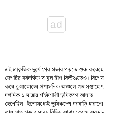
ad
এই প্রাকৃতিক দুর্যোগের প্রভাব পড়তে শুরু করেছে
দেশটির সর্বদক্ষিণের মূল দ্বীপ কিউশুতেও। বিশেষ
করে কুমামোতো প্রশাসনিক অঞ্চলে গত সপ্তাহে ৭
দশমিক ১ মাত্রার শক্তিশালী ভূমিকম্প আঘাত
হেনেছিল। ইতোমধ্যেই ভূমিকম্পে ঘরবাড়ি হারানো
প্রায় সাত হাজার মানুষ বিভিন্ন আশ্রয়কেন্দ্রে অবস্থান