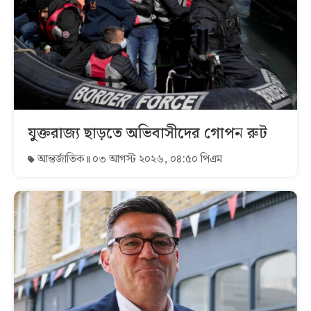
যুক্তরাজ্য ছাড়তে অভিবাসীদের গোপন রুট
আন্তর্জাতিক
০৩ আগস্ট ২০২৬, ০৪:৫০ পিএম