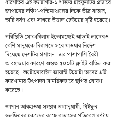
ধীরগতির এই ক্যাটাগরি-১ শক্তির টাইফুনটির প্রভাবে
জাপানের দক্ষিণ-পশ্চিমাঞ্চলের দিকে তীব্র বাতাস,
ভারি বর্ষণ এবং সাগরে উত্তাল ঢেউয়ের সৃষ্টি হয়েছে।
পরিস্থিতি মোকাবিলায় ইতোমধ্যেই আড়াই লাখেরও
বেশি মানুষকে নিরাপদে সরে যাওয়ার নির্দেশ
দিয়েছে দেশটির প্রশাসন। এর পাশাপাশি বৈরী
আবহাওয়ার কারণে অন্তত ৫০০টি ফ্লাইট বাতিল করা
হয়েছে। অটোমোবাইল জায়ান্ট টয়োটা তাদের ৯টি
কারখানার উৎপাদন সাময়িকভাবে স্থগিত ঘোষণা
করেছে।
জাপান আবহাওয়া সংস্থার তথ্যানুযায়ী, টাইফুন
ডলফিনের কেন্দ্রের কাছে বাতাসের গতিবেগ ঘণ্টায়