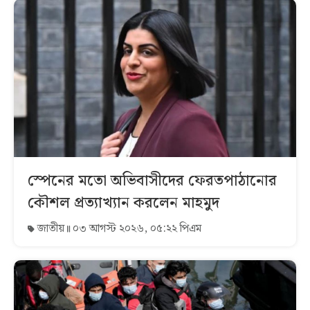
স্পেনের মতো অভিবাসীদের ফেরতপাঠানোর
কৌশল প্রত্যাখ্যান করলেন মাহমুদ
জাতীয়
০৩ আগস্ট ২০২৬, ০৫:২২ পিএম