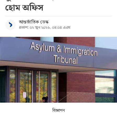
হোম অফিস
সব
আন্তর্জাতিক ডেস্ক
বিভাগ
প্রকাশ: ০২ জুন ২০২৬, ০৪:০৪ এএম
আর্কাইভ
কনভার্টার
বিজ্ঞাপন