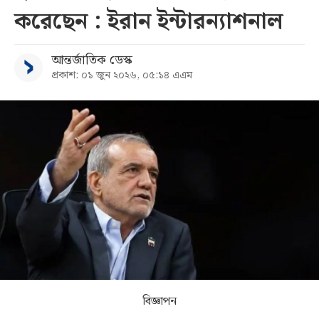
করেছেন : ইরান ইন্টারন্যাশনাল
সব
আন্তর্জাতিক ডেস্ক
বিভাগ
প্রকাশ: ০১ জুন ২০২৬, ০৫:১৪ এএম
আর্কাইভ
কনভার্টার
বিজ্ঞাপন