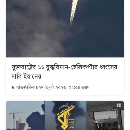
যুক্তরাষ্ট্রের ১১ যুদ্ধবিমান-হেলিকপ্টার ধ্বংসের
দাবি ইরানের
আন্তর্জাতিক
২৭ জুলাই ২০২৬, ০২:৫৪ এএম