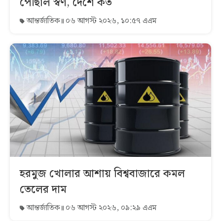
পৌঁছাল স্বর্ণ, দেশে কত
আন্তর্জাতিক
০৬ আগস্ট ২০২৬, ১০:৫৭ এএম
হরমুজ খোলার আশায় বিশ্ববাজারে কমল
তেলের দাম
আন্তর্জাতিক
০৬ আগস্ট ২০২৬, ০৯:২৯ এএম