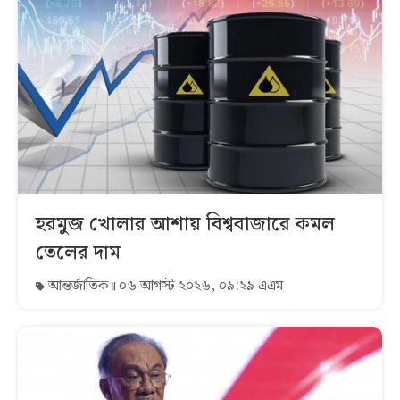
হরমুজ খোলার আশায় বিশ্ববাজারে কমল
তেলের দাম
আন্তর্জাতিক
০৬ আগস্ট ২০২৬, ০৯:২৯ এএম