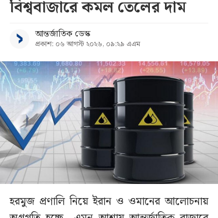
বিশ্ববাজারে কমল তেলের দাম
আন্তর্জাতিক ডেস্ক
প্রকাশ: ০৬ আগস্ট ২০২৬, ০৯:২৯ এএম
হরমুজ প্রণালি নিয়ে ইরান ও ওমানের আলোচনায়