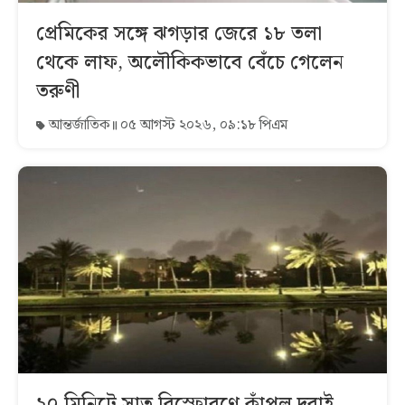
প্রেমিকের সঙ্গে ঝগড়ার জেরে ১৮ তলা
থেকে লাফ, অলৌকিকভাবে বেঁচে গেলেন
তরুণী
আন্তর্জাতিক
০৫ আগস্ট ২০২৬, ০৯:১৮ পিএম
২০ মিনিটে সাত বিস্ফোরণে কাঁপল দুবাই