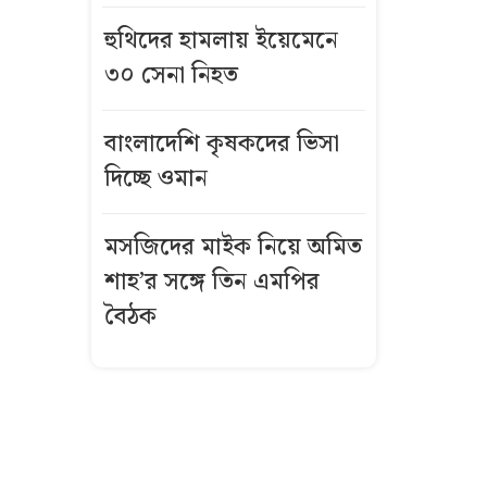
বিস্ফোরণে একই
হুথিদের হামলায় ইয়েমেনে
পরিবারের
৩০ সেনা নিহত
শিশুসহ ৩ জন
দগ্ধ
বাংলাদেশি কৃষকদের ভিসা
গ্রিসে দুই
দিচ্ছে ওমান
শতাধিক
অভিবাসী উদ্ধার,
মসজিদের মাইক নিয়ে অমিত
অধিকাংশই
শাহ’র সঙ্গে তিন এমপির
বাংলাদেশি
বৈঠক
কীভাবে এখনো
উজ্জ্বল রূপ ও
লাবণ্য ধরে
রেখেছেন কাজল