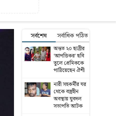
সর্বশেষ
সর্বাধিক পঠিত
অন্তত ২০ ছাত্রীর
‘আপত্তিকর’ ছবি
তুলে প্রেমিককে
পাঠিয়েছেন ঐশী
নারী সহকর্মীর ঘর
থেকে বস্ত্রহীন
অবস্থায় যুবদল
সভাপতি আটক