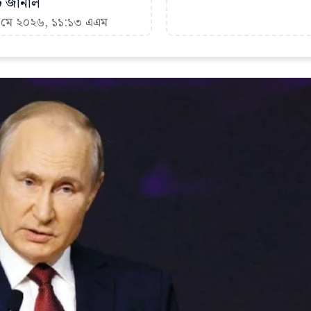
ট জার্নাল
০ মে ২০২৬, ১১:১৩ এএম