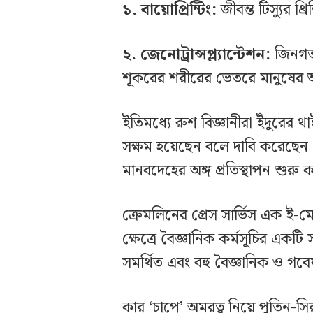
১. বায়োপ্রিন্টিং:
জীবন্ত টিস্যুর থ্রি
২. জেনোট্রান্সপ্ল্যান্টেশন:
জিনগতভ
শূকরের শরীরের ভেতরে মানুষের অ
ইতিমধ্যে রুশ বিজ্ঞানীরা ইঁদুরের থা
সক্ষম হয়েছেন বলে দাবি করেছেন। ২
মানবদেহের অঙ্গ প্রতিস্থাপন শুরু ক
ক্রেমলিনের প্রেস সার্ভিস এক ই-ম
ক্ষেত্রে বৈজ্ঞানিক কর্মসূচির একটি স
সমর্থিত এবং বহু বৈজ্ঞানিক ও গবেষ
কার ‘চাপে’ অমরত্ব নিয়ে পুতিন-