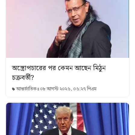
অস্ত্রোপচারের পর কেমন আছেন মিঠুন
চক্রবর্তী?
আন্তর্জাতিক
০৮ আগস্ট ২০২৬, ০৬:২৭ পিএম