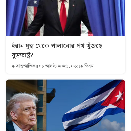
ইরান যুদ্ধ থেকে পালানোর পথ খুঁজছে
যুক্তরাষ্ট্র?
আন্তর্জাতিক
০৮ আগস্ট ২০২৬, ০৬:১৮ পিএম