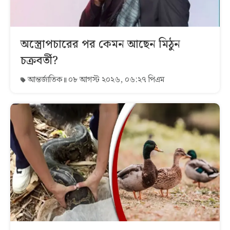
অস্ত্রোপচারের পর কেমন আছেন মিঠুন
চক্রবর্তী?
আন্তর্জাতিক
০৮ আগস্ট ২০২৬, ০৬:২৭ পিএম