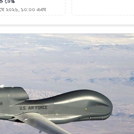
ক ডেস্ক
৯ মে ২০২৬, ১০:০০ এএম