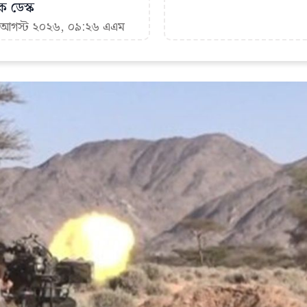
ক ডেস্ক
৭ আগস্ট ২০২৬, ০৯:২৬ এএম