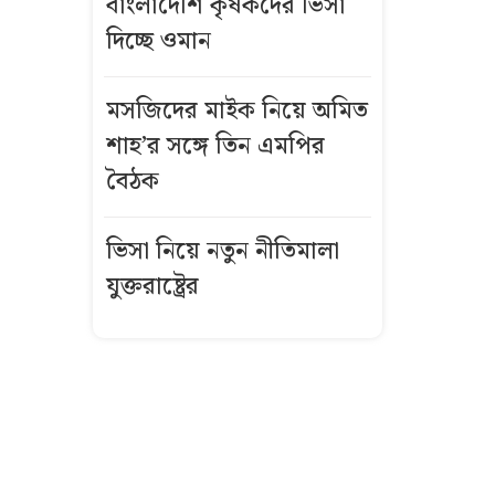
বাংলাদেশি কৃষকদের ভিসা
ডিজি কে এই
দিচ্ছে ওমান
কাজী জেসিন?
জুলাই তথ্যচিত্র
মসজিদের মাইক নিয়ে অমিত
থেকে আবু
শাহ’র সঙ্গে তিন এমপির
সাঈদের ছবি-
বৈঠক
ভিডিও বাদ
দেওয়ার নেপথ্যে
ভিসা নিয়ে নতুন নীতিমালা
যুক্তরাষ্ট্রের
কর্মীর স্ত্রীর সঙ্গে
সম্পর্ক, জামায়াত
নেতা দল থেকে
বহিষ্কার
রুমমেটদের ছবি
বয়ফ্রেন্ডকে