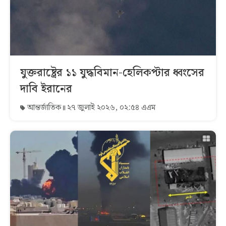
যুক্তরাষ্ট্রের ১১ যুদ্ধবিমান-হেলিকপ্টার ধ্বংসের
দাবি ইরানের
আন্তর্জাতিক
২৭ জুলাই ২০২৬, ০২:৫৪ এএম