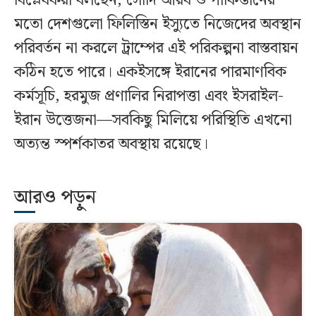
বিশ্লেষকরা বলছেন, সৌদি আরব ও পাকিস্তানের
মতো দেশগুলো ফিলিস্তিন ইস্যুতে নিজেদের অবস্থান
পরিবর্তন না করলে ট্রাম্পের এই পরিকল্পনা বাস্তবায়ন
কঠিন হতে পারে। একইসঙ্গে ইরানের পারমাণবিক
কর্মসূচি, হরমুজ প্রণালির নিরাপত্তা এবং ইসরাইল-
ইরান উত্তেজনা—সবকিছু মিলিয়ে পরিস্থিতি এখনো
অত্যন্ত স্পর্শকাতর অবস্থায় রয়েছে।
আরও পড়ুন