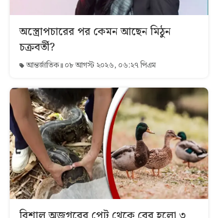
অস্ত্রোপচারের পর কেমন আছেন মিঠুন
চক্রবর্তী?
আন্তর্জাতিক
০৮ আগস্ট ২০২৬, ০৬:২৭ পিএম
বিশাল অজগরের পেট থেকে বের হলো ৩