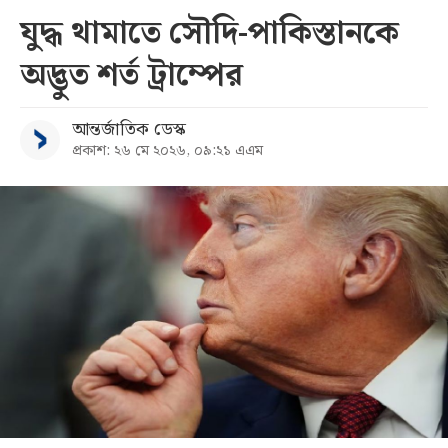
যুদ্ধ থামাতে সৌদি-পাকিস্তানকে
সব
অদ্ভুত শর্ত ট্রাম্পের
বিভাগ
আন্তর্জাতিক ডেস্ক
প্রকাশ: ২৬ মে ২০২৬, ০৯:২১ এএম
আর্কাইভ
কনভার্টার