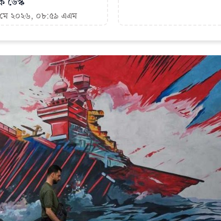
ক ডেস্ক
৬ মে ২০২৬, ০৮:৫৯ এএম