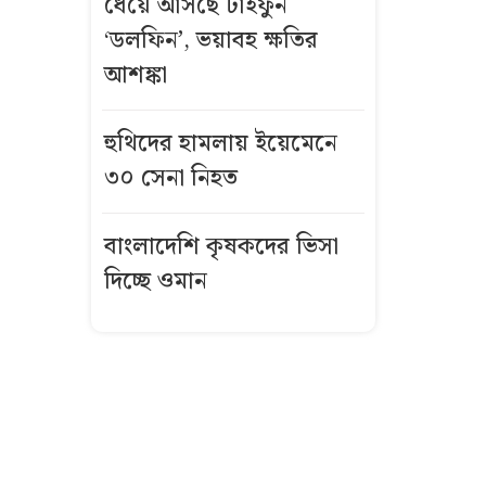
ধেয়ে আসছে টাইফুন
‘ডলফিন’, ভয়াবহ ক্ষতির
বিমানবন্দরের
দেব-শুভশ্রীর
আশঙ্কা
উষ্ণ আলিঙ্গনের
ভিডিও ভাইরাল
হুথিদের হামলায় ইয়েমেনে
৩০ সেনা নিহত
একসঙ্গে ধরা
পড়ল ৪৬ মণ
বাংলাদেশি কৃষকদের ভিসা
ইলিশ
দিচ্ছে ওমান
তনু হত্যায়
সাবেক
সেনাসদস্য
হাফিজুর রহমান
ফের গ্রেফতার