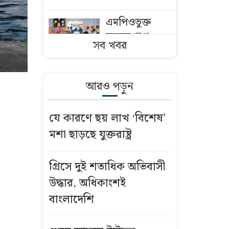
এমপিওভুক্ত
অবসরপ্রাপ্ত
সব খবর
শিক্ষক-
কর্মচারীরা
যেভাবে পাবেন
আরও পড়ুন
অবসরভাতা
যে কারণে ছয় লাখ ‘বিশেষ’
দেশে ফের বাড়ল
মশা ছাড়ছে যুক্তরাষ্ট্র
সোনার দাম, ভরি
কত
গ্রিসে দুই শতাধিক অভিবাসী
৮ উইকেট নিয়ে
উদ্ধার, অধিকাংশই
বাংলাদেশকে
বাংলাদেশি
গুঁড়িয়ে দেওয়া
কে এই থমসন?