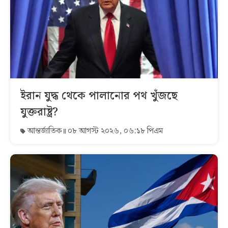
ইরান যুদ্ধ থেকে পালানোর পথ খুঁজছে
যুক্তরাষ্ট্র?
আন্তর্জাতিক
০৮ আগস্ট ২০২৬, ০৬:১৮ পিএম