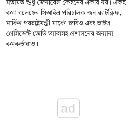
মতামত শুধু জেনারেল কেইনের একার নয়। একই
কথা বলেছেন সিআইএ পরিচালক জন র‍্যাটক্লিফ,
মার্কিন পররাষ্ট্রমন্ত্রী মার্কো রুবিও এবং ভাইস
প্রেসিডেন্ট জেডি ভ্যান্সসহ প্রশাসনের অন্যান্য
কর্মকর্তারাও।
ad