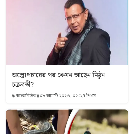
অস্ত্রোপচারের পর কেমন আছেন মিঠুন
চক্রবর্তী?
আন্তর্জাতিক
০৮ আগস্ট ২০২৬, ০৬:২৭ পিএম