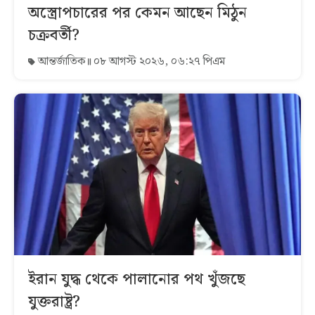
অস্ত্রোপচারের পর কেমন আছেন মিঠুন
চক্রবর্তী?
আন্তর্জাতিক
০৮ আগস্ট ২০২৬, ০৬:২৭ পিএম
ইরান যুদ্ধ থেকে পালানোর পথ খুঁজছে
যুক্তরাষ্ট্র?