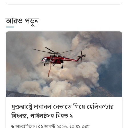
আরও পড়ুন
যুক্তরাষ্ট্রে দাবানল নেভাতে গিয়ে হেলিকপ্টার
বিধ্বস্ত, পাইলটসহ নিহত ২
আন্তর্জাতিক
০৯ আগস্ট ২০২৬, ১০:৪১ এএম