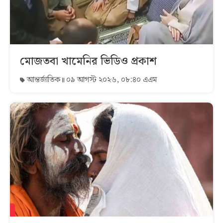
মোজতবা খামেনির ভিডিও প্রকাশ
আন্তর্জাতিক
০৯ আগস্ট ২০২৬, ০৮:৪০ এএম