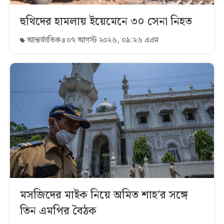
হুথিদের হামলায় ইয়েমেনে ৩০ সেনা নিহত
আন্তর্জাতিক
০৭ আগস্ট ২০২৬, ০৯:২৬ এএম
মসজিদের মাইক নিয়ে অমিত শাহ’র সঙ্গে
তিন এমপির বৈঠক