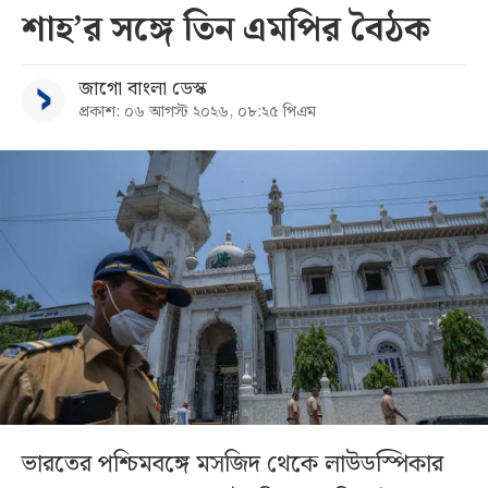
শাহ’র সঙ্গে তিন এমপির বৈঠক
জাগো বাংলা ডেস্ক
প্রকাশ: ০৬ আগস্ট ২০২৬, ০৮:২৫ পিএম
ভারতের পশ্চিমবঙ্গে মসজিদ থেকে লাউডস্পিকার