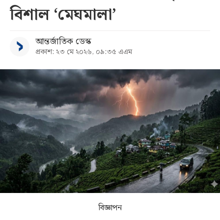
বিশাল ‌‘মেঘমালা’
সব
আন্তর্জাতিক ডেস্ক
বিভাগ
প্রকাশ: ২৩ মে ২০২৬, ০৯:৩৫ এএম
আর্কাইভ
কনভার্টার
বিজ্ঞাপন