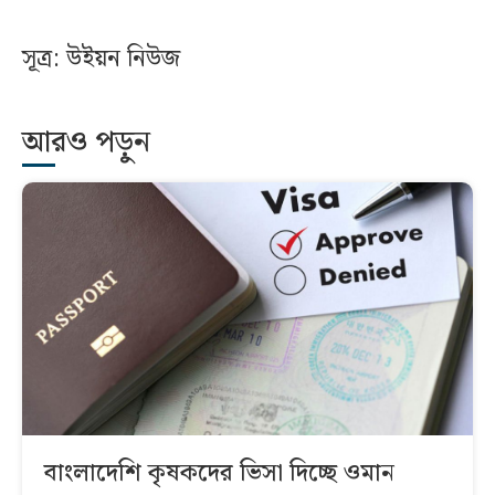
সূত্র: উইয়ন নিউজ
আরও পড়ুন
বাংলাদেশি কৃষকদের ভিসা দিচ্ছে ওমান