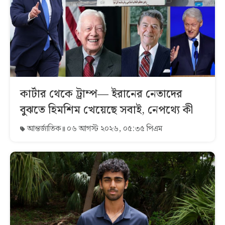
কার্টার থেকে ট্রাম্প— ইরানের নেতাদের
বুঝতে হিমশিম খেয়েছে সবাই, নেপথ্যে কী
আন্তর্জাতিক
০৬ আগস্ট ২০২৬, ০৫:৩৫ পিএম