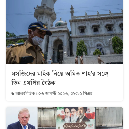
মসজিদের মাইক নিয়ে অমিত শাহ’র সঙ্গে
তিন এমপির বৈঠক
আন্তর্জাতিক
০৬ আগস্ট ২০২৬, ০৮:২৫ পিএম