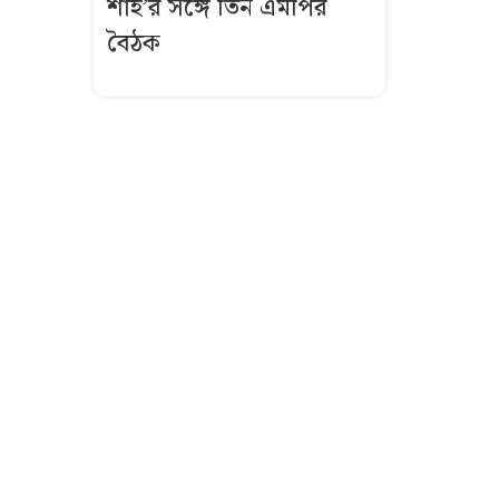
শাহ’র সঙ্গে তিন এমপির
বৈঠক