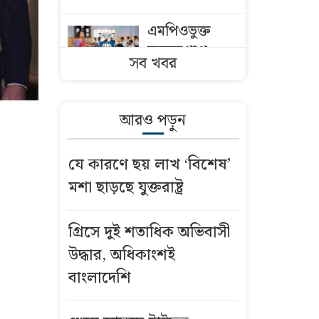
এমপিওভুক্ত
অবসরপ্রাপ্ত
সব খবর
শিক্ষক-
কর্মচারীরা
যেভাবে পাবেন
আরও পড়ুন
অবসরভাতা
যে কারণে ছয় লাখ ‘বিশেষ’
দেশে ফের বাড়ল
মশা ছাড়ছে যুক্তরাষ্ট্র
সোনার দাম, ভরি
কত
গ্রিসে দুই শতাধিক অভিবাসী
৮ উইকেট নিয়ে
উদ্ধার, অধিকাংশই
বাংলাদেশকে
বাংলাদেশি
গুঁড়িয়ে দেওয়া
কে এই থমসন?