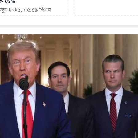
ক ডেস্ক
৩ জুন ২০২৫, ০৫:৪৯ পিএম