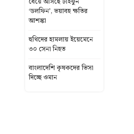
ধেয়ে আসছে টাইফুন
‘ডলফিন’, ভয়াবহ ক্ষতির
বিমানবন্দরের
দেব-শুভশ্রীর
আশঙ্কা
উষ্ণ আলিঙ্গনের
ভিডিও ভাইরাল
হুথিদের হামলায় ইয়েমেনে
৩০ সেনা নিহত
একসঙ্গে ধরা
পড়ল ৪৬ মণ
বাংলাদেশি কৃষকদের ভিসা
ইলিশ
দিচ্ছে ওমান
তনু হত্যায়
সাবেক
সেনাসদস্য
হাফিজুর রহমান
ফের গ্রেফতার