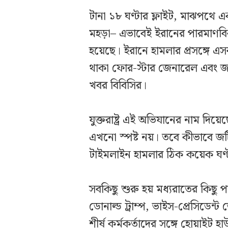
টানা ১৮ ঘণ্টার ফ্লাইট, মাঝপথে এ
মহড়া– এভাবেই ইরানের পারমাণবিক
হয়েছে। ইরানে হামলার প্রসঙ্গে এসব
থাকা ফোর-স্টার জেনারেল এবং জয়
খবর বিবিসির।
যুক্তরাষ্ট্র এই অভিযানের নাম দিয়
এখনো স্পষ্ট নয়। তবে কীভাবে জট
টাইমলাইন হামলার ঠিক কয়েক ঘণ্ট
সবকিছু শুরু হয় মধ্যরাতের কিছু পরে
ডোনাল্ড ট্রাম্প, ভাইস-প্রেসিডেন্ট জে
শীর্ষ কর্মকর্তাদের সঙ্গে হোয়াইট