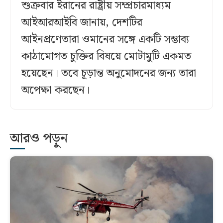
শুক্রবার ইরানের রাষ্ট্রীয় সম্প্রচারমাধ্যম
আইআরআইবি জানায়, দেশটির
আইনপ্রণেতারা ওমানের সঙ্গে একটি সম্ভাব্য
কাঠামোগত চুক্তির বিষয়ে মোটামুটি একমত
হয়েছেন। তবে চূড়ান্ত অনুমোদনের জন্য তারা
অপেক্ষা করছেন।
আরও পড়ুন