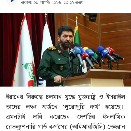
প্রকাশ: ০৯ আগস্ট ২০২৬, ১০:১২ এএম
ইরানের বিরুদ্ধে চলমান যুদ্ধে যুক্তরাষ্ট্র ও ইসরাইল
তাদের লক্ষ্য অর্জনে ‘পুরোপুরি ব্যর্থ’ হয়েছে।
এমনটাই দাবি করেছেন দেশটির ইসলামিক
রেভল্যুশনারি গার্ড কর্পসের (আইআরজিসি) তেহরান