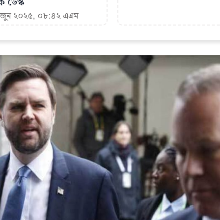
ক ডেস্ক
৩ জুন ২০২৫, ০৮:৪২ এএম