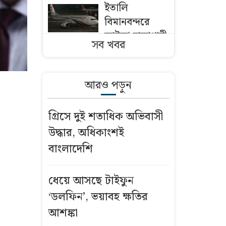
ইতালি
বিমানবন্দরে
আটকা ঢাকাগামী
সব খবর
বিমান, ভেতরে
আড়াই শতাধিক
যাত্রী
আরও পড়ুন
পদোন্নতি
গ্রিসে দুই শতাধিক অভিবাসী
ঠেকাতে গভীর
উদ্ধার, অধিকাংশই
ষড়যন্ত্র, নেপথ্যে
বাংলাদেশি
কারা?
বন্ধুর স্ত্রীর গলায়
ধেয়ে আসছে টাইফুন
ছুরি ধরে ধর্ষণ
‘ডলফিন’, ভয়াবহ ক্ষতির
আশঙ্কা
বন্দরে