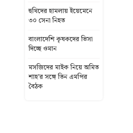
বিস্ফোরণে একই
হুথিদের হামলায় ইয়েমেনে
পরিবারের
৩০ সেনা নিহত
শিশুসহ ৩ জন
দগ্ধ
বাংলাদেশি কৃষকদের ভিসা
গ্রিসে দুই
দিচ্ছে ওমান
শতাধিক
অভিবাসী উদ্ধার,
মসজিদের মাইক নিয়ে অমিত
অধিকাংশই
শাহ’র সঙ্গে তিন এমপির
বাংলাদেশি
বৈঠক
কীভাবে এখনো
উজ্জ্বল রূপ ও
লাবণ্য ধরে
রেখেছেন কাজল