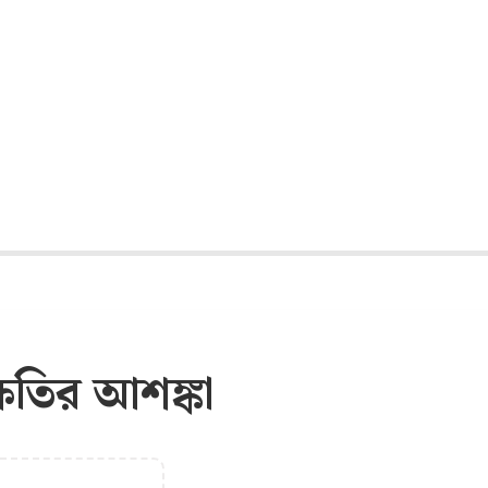
‘আপনি কি গুপ্ত
আওয়ামী লীগ’,
জবাবে যা
বললেন রুমিন
ফারহানা
যেসব অভ্যাস
পরিবর্তনে কমতে
পারে ঘরের
বিদ্যুৎ বিল
ষতির আশঙ্কা