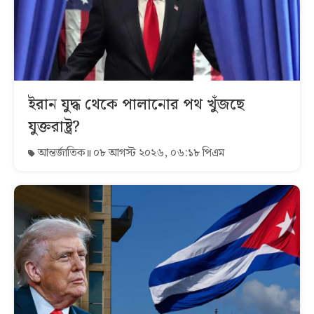
ইরান যুদ্ধ থেকে পালানোর পথ খুঁজছে
যুক্তরাষ্ট্র?
আন্তর্জাতিক
০৮ আগস্ট ২০২৬, ০৬:১৮ পিএম