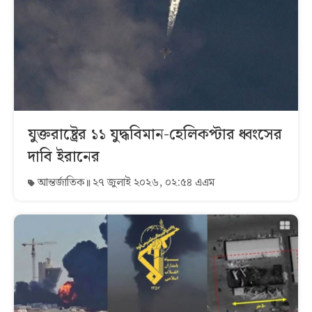
যুক্তরাষ্ট্রের ১১ যুদ্ধবিমান-হেলিকপ্টার ধ্বংসের
দাবি ইরানের
আন্তর্জাতিক
২৭ জুলাই ২০২৬, ০২:৫৪ এএম