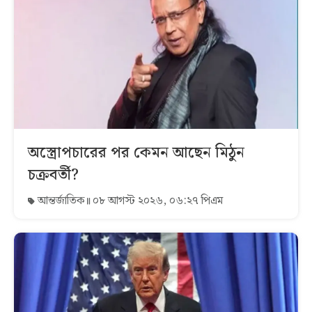
অস্ত্রোপচারের পর কেমন আছেন মিঠুন
চক্রবর্তী?
আন্তর্জাতিক
০৮ আগস্ট ২০২৬, ০৬:২৭ পিএম