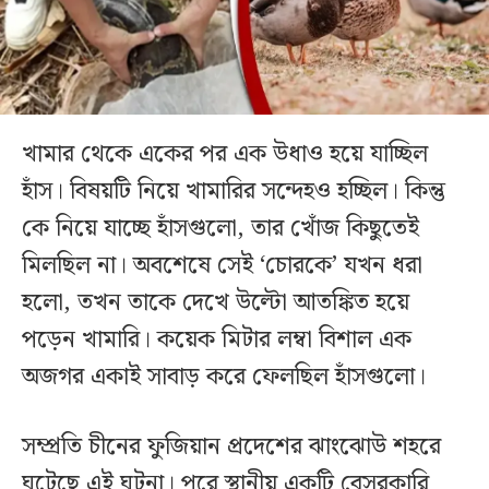
খামার থেকে একের পর এক উধাও হয়ে যাচ্ছিল
হাঁস। বিষয়টি নিয়ে খামারির সন্দেহও হচ্ছিল। কিন্তু
কে নিয়ে যাচ্ছে হাঁসগুলো, তার খোঁজ কিছুতেই
মিলছিল না। অবশেষে সেই ‘চোরকে’ যখন ধরা
হলো, তখন তাকে দেখে উল্টো আতঙ্কিত হয়ে
পড়েন খামারি। কয়েক মিটার লম্বা বিশাল এক
অজগর একাই সাবাড় করে ফেলছিল হাঁসগুলো।
সম্প্রতি চীনের ফুজিয়ান প্রদেশের ঝাংঝোউ শহরে
ঘটেছে এই ঘটনা। পরে স্থানীয় একটি বেসরকারি