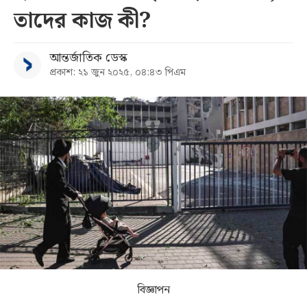
তাদের কাজ কী?
সব
আন্তর্জাতিক ডেস্ক
বিভাগ
প্রকাশ: ২১ জুন ২০২৫, ০৪:৪৩ পিএম
আর্কাইভ
কনভার্টার
বিজ্ঞাপন