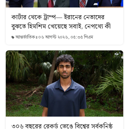
কার্টার থেকে ট্রাম্প— ইরানের নেতাদের
বুঝতে হিমশিম খেয়েছে সবাই, নেপথ্যে কী
আন্তর্জাতিক
০৬ আগস্ট ২০২৬, ০৫:৩৫ পিএম
৩০৬ বছরের রেকর্ড ভেঙে বিশ্বের সর্বকনিষ্ঠ