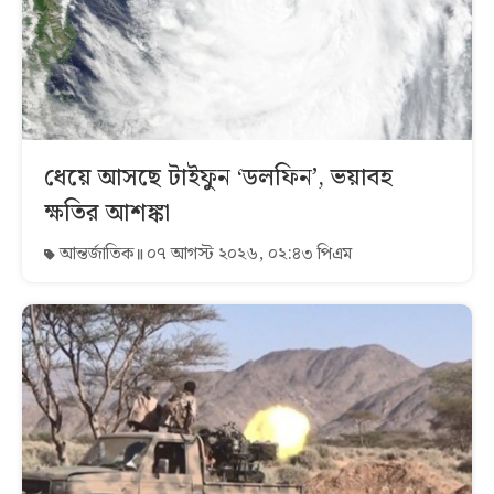
ধেয়ে আসছে টাইফুন ‘ডলফিন’, ভয়াবহ
ক্ষতির আশঙ্কা
আন্তর্জাতিক
০৭ আগস্ট ২০২৬, ০২:৪৩ পিএম