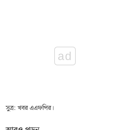
ad
সুত্র: খবর এএফপির।