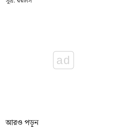
সূত্র: রয়টার্স
ad
আরও পড়ুন