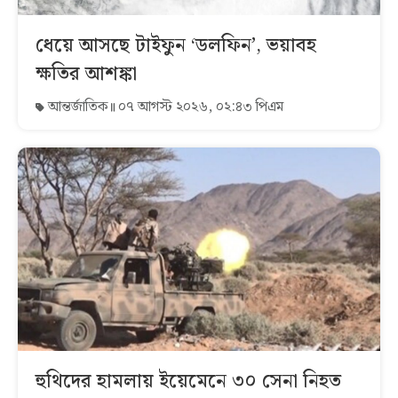
ধেয়ে আসছে টাইফুন ‘ডলফিন’, ভয়াবহ
ক্ষতির আশঙ্কা
আন্তর্জাতিক
০৭ আগস্ট ২০২৬, ০২:৪৩ পিএম
হুথিদের হামলায় ইয়েমেনে ৩০ সেনা নিহত