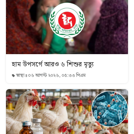
হাম উপসর্গে আরও ৬ শিশুর মৃত্যু
স্বাস্থ্য
০৬ আগস্ট ২০২৬, ০৫:৩৩ পিএম