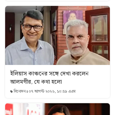
ইলিয়াস কাঞ্চনের সঙ্গে দেখা করলেন
আলমগীর, যে কথা হলো
বিনোদন
০৭ আগস্ট ২০২৬, ১০:৫৯ এএম