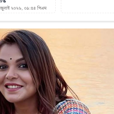
স্ক
৫ জুলাই ২০২৬, ০৯:৫৪ পিএম