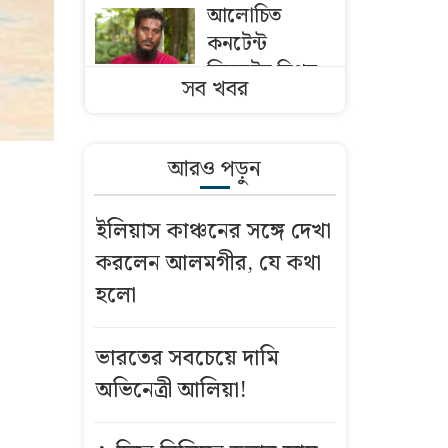
আলোচিত
কনটেন্ট
ক্রিয়েটর রিপন
সব খবর
মিয়া গ্রেফতার
বিএনপির নারী
আরও পড়ুন
এমপিকে আইনি
নোটিশ পাঠালেন
ইলিয়াস কাঞ্চনের সঙ্গে দেখা
আসিফ মাহমুদ
করলেন আলমগীর, যে কথা
থিয়াগো কি
হলো
বার্সেলোনায়
যাচ্ছেন? মুখ
ভারতের সবচেয়ে দামি
খুললেন মেসি
অভিনেত্রী আলিয়া!
বিটিভির নতুন