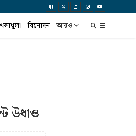
েলাধুলা
বিনোদন
আরও
ন্ট উধাও