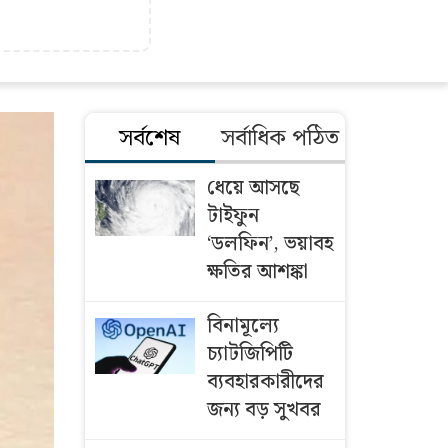
সর্বশেষ
সর্বাধিক পঠিত
ধেয়ে আসছে
টাইফুন
‘ডলফিন’, ভয়াবহ
ক্ষতির আশঙ্কা
বিনামূল্যে
চ্যাটজিপিটি
ব্যবহারকারীদের
জন্য বড় সুখবর