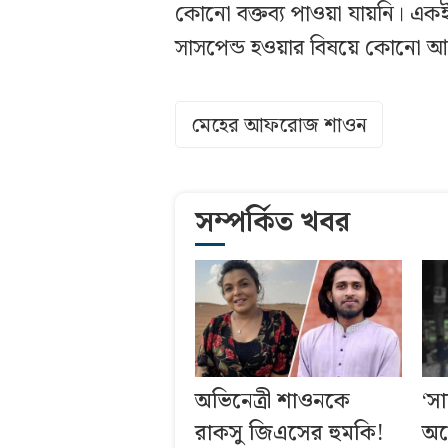
কোনো বক্তব্য পাওয়া যায়নি। একইভা
সাসপেন্ড হওয়ার বিষয়ে কোনো আনুষ
মেহের আফরোজ শাওন
সম্পর্কিত খবর
অভিনেত্রী শাওনকে
‘স
রাকসু জিএসের হুমকি!
অন