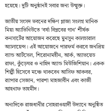
হয়েছে। দুটি অনুষ্ঠানই সবার জন্য উন্মুক্ত।
জাতীয় সংসদ ভবনের দক্ষিণ প্লাজা সংলগ্ন মানিক
মিয়া অ্যাভিনিউতে ‘বর্ষা বিপ্লবের গান’ শীর্ষক
কনসার্টের আয়োজন করেছে মুনসুন কালচারাল
অ্যালায়েন্স। এই আয়োজনে পারফর্ম করবে জনপ্রিয়
ব্যান্ড আর্টসেল, শিরোনামহীন, আর্ক, অ্যাভয়েড
রাফা, কুঁড়েঘর ও নাহিদ অ্যান্ড মিউজিশিয়ান। একক
শিল্পী হিসেবে মঞ্চে থাকবেন আসিফ আকবর,
র‍্যাপার সেজান, পারশা মাহজাবীন এবং কাজী
আহনাফ তাহমীদ।
অন্যদিকে রাজধানীর সোহরাওয়ার্দী উদ্যানে অনুষ্ঠিত