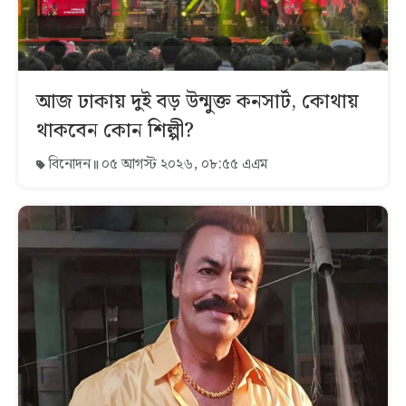
আজ ঢাকায় দুই বড় উন্মুক্ত কনসার্ট, কোথায়
থাকবেন কোন শিল্পী?
বিনোদন
০৫ আগস্ট ২০২৬, ০৮:৫৫ এএম