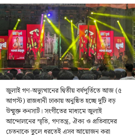
জুলাই গণ-অভ্যুত্থানের দ্বিতীয় বর্ষপূর্তিতে আজ (৫
আগস্ট) রাজধানী ঢাকায় অনুষ্ঠিত হচ্ছে দুটি বড়
উন্মুক্ত কনসার্ট। সংগীতের মাধ্যমে জুলাই
আন্দোলনের স্মৃতি, গণতন্ত্র, ঐক্য ও প্রতিবাদের
চেতনাকে তুলে ধরতেই এসব আয়োজন করা