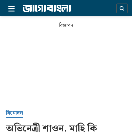
×
বিজ্ঞাপন
প্রচ্ছদ
বিনোদন
অভিনেত্রী শাওন, মাহি কি
সর্বশেষ