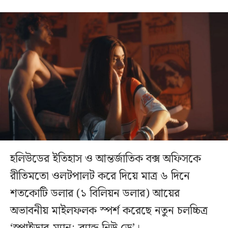
হলিউডের ইতিহাস ও আন্তর্জাতিক বক্স অফিসকে
রীতিমতো ওলটপালট করে দিয়ে মাত্র ৬ দিনে
শতকোটি ডলার (১ বিলিয়ন ডলার) আয়ের
অভাবনীয় মাইলফলক স্পর্শ করেছে নতুন চলচ্চিত্র