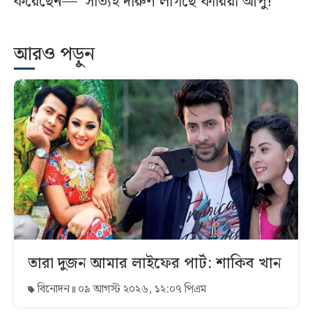
করেছেন— ‘সত্যিই দারুণ লাগছে ফারিয়া আপু!’
আরও পড়ুন
তারা দুজন আমার লাইফের পার্ট: শাকিব খান
বিনোদন
০৯ আগস্ট ২০২৬, ১২:০৭ পিএম