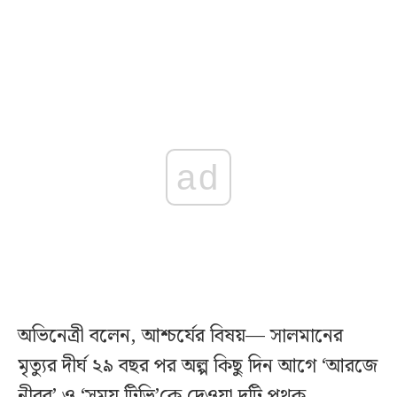
ad
অভিনেত্রী বলেন, আশ্চর্যের বিষয়— সালমানের
মৃত্যুর দীর্ঘ ২৯ বছর পর অল্প কিছু দিন আগে ‘আরজে
নীরব’ ও ‘সময় টিভি’কে দেওয়া দুটি পৃথক