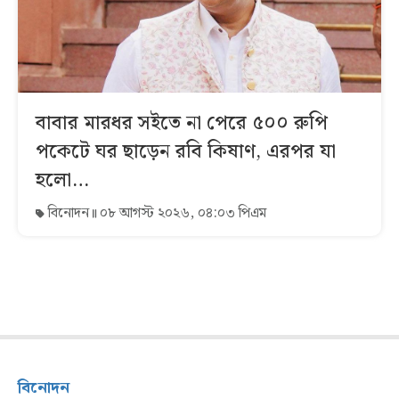
বাবার মারধর সইতে না পেরে ৫০০ রুপি
পকেটে ঘর ছাড়েন রবি কিষাণ, এরপর যা
হলো…
বিনোদন
০৮ আগস্ট ২০২৬, ০৪:০৩ পিএম
বিনোদন