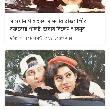
সালমান শাহ হত্যা মামলার রাজসাক্ষীর
বক্তব্যের পালটা জবাব দিলেন শাবনূর
বিনোদন
০৯ আগস্ট ২০২৬, ১০:৪০ এএম