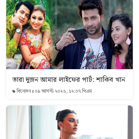
তারা দুজন আমার লাইফের পার্ট: শাকিব খান
বিনোদন
০৯ আগস্ট ২০২৬, ১২:০৭ পিএম