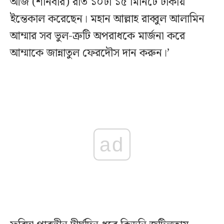
আজ (শনিবার) রাত ১০টা ১৫ মিনিটে ঢাকায়
ইন্তেকাল করেছেন। মহান আল্লাহ রাব্বুল আলামিন
আম্মার সব ভুল-ত্রুটি অপরাধকে মার্জনা করে
আম্মাকে জান্নাতুল ফেরদৌস দান করুন।’
ad