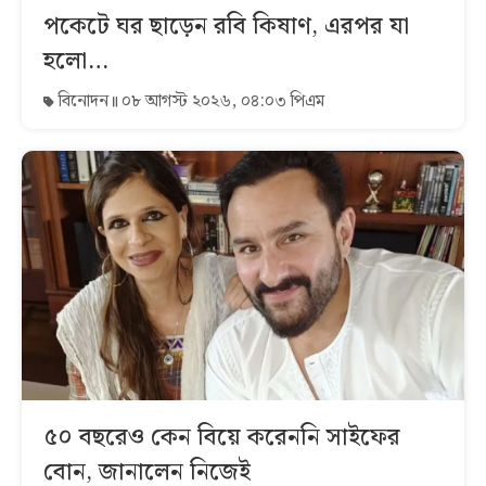
পকেটে ঘর ছাড়েন রবি কিষাণ, এরপর যা
হলো…
বিনোদন
০৮ আগস্ট ২০২৬, ০৪:০৩ পিএম
৫০ বছরেও কেন বিয়ে করেননি সাইফের
বোন, জানালেন নিজেই