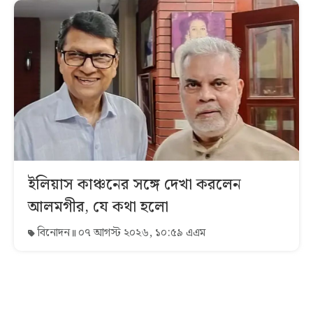
ইলিয়াস কাঞ্চনের সঙ্গে দেখা করলেন
আলমগীর, যে কথা হলো
বিনোদন
০৭ আগস্ট ২০২৬, ১০:৫৯ এএম