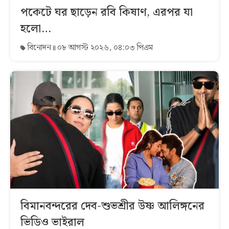
পকেটে ঘর ছাড়েন রবি কিষাণ, এরপর যা
হলো…
বিনোদন
০৮ আগস্ট ২০২৬, ০৪:০৩ পিএম
বিমানবন্দরের দেব-শুভশ্রীর উষ্ণ আলিঙ্গনের
ভিডিও ভাইরাল