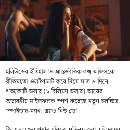
হলিউডের ইতিহাস ও আন্তর্জাতিক বক্স অফিসকে
রীতিমতো ওলটপালট করে দিয়ে মাত্র ৬ দিনে
শতকোটি ডলার (১ বিলিয়ন ডলার) আয়ের
অভাবনীয় মাইলফলক স্পর্শ করেছে নতুন চলচ্চিত্র
‘স্পাইডার-ম্যান: ব্র্যান্ড নিউ ডে’।
টম হল্যান্ডের প্রধান চরিত্রে অভিনয় করা এই ওয়েব-