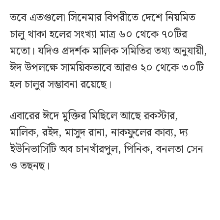
তবে এতগুলো সিনেমার বিপরীতে দেশে নিয়মিত
চালু থাকা হলের সংখ্যা মাত্র ৬০ থেকে ৭০টির
মতো। যদিও প্রদর্শক মালিক সমিতির তথ্য অনুযায়ী,
ঈদ উপলক্ষে সাময়িকভাবে আরও ২০ থেকে ৩০টি
হল চালুর সম্ভাবনা রয়েছে।
এবারের ঈদে মুক্তির মিছিলে আছে রকস্টার,
মালিক, রইদ, মাসুদ রানা, নাকফুলের কাব্য, দ্য
ইউনিভার্সিটি অব চানখাঁরপুল, পিনিক, বনলতা সেন
ও তছনছ।