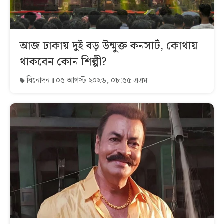
আজ ঢাকায় দুই বড় উন্মুক্ত কনসার্ট, কোথায়
থাকবেন কোন শিল্পী?
বিনোদন
০৫ আগস্ট ২০২৬, ০৮:৫৫ এএম