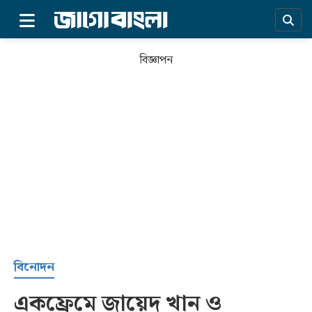
×
বিজ্ঞাপন
প্রচ্ছদ
বিনোদন
একফ্রেমে জায়েদ খান ও
সর্বশেষ