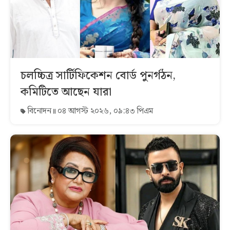
চলচ্চিত্র সার্টিফিকেশন বোর্ড পুনর্গঠন,
কমিটিতে আছেন যারা
বিনোদন
০৪ আগস্ট ২০২৬, ০৯:৪৩ পিএম