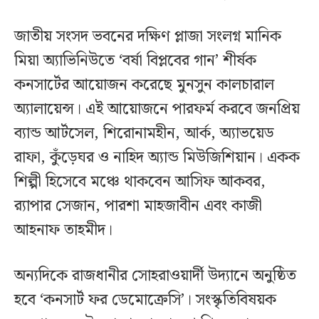
জাতীয় সংসদ ভবনের দক্ষিণ প্লাজা সংলগ্ন মানিক
মিয়া অ্যাভিনিউতে ‘বর্ষা বিপ্লবের গান’ শীর্ষক
কনসার্টের আয়োজন করেছে মুনসুন কালচারাল
অ্যালায়েন্স। এই আয়োজনে পারফর্ম করবে জনপ্রিয়
ব্যান্ড আর্টসেল, শিরোনামহীন, আর্ক, অ্যাভয়েড
রাফা, কুঁড়েঘর ও নাহিদ অ্যান্ড মিউজিশিয়ান। একক
শিল্পী হিসেবে মঞ্চে থাকবেন আসিফ আকবর,
র‍্যাপার সেজান, পারশা মাহজাবীন এবং কাজী
আহনাফ তাহমীদ।
অন্যদিকে রাজধানীর সোহরাওয়ার্দী উদ্যানে অনুষ্ঠিত
হবে ‘কনসার্ট ফর ডেমোক্রেসি’। সংস্কৃতিবিষয়ক