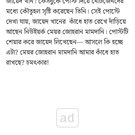
জায়েদ খান। ফেসবুকে পোস্ট দিয়ে নেটিজেনদের
মধ্যে কৌতূহল সৃষ্টি করেছেন তিনি। সেই পোস্টে
দেখা যায়, জায়েদ খানের কাঁধে হাত রেখে দাঁড়িয়ে
আছেন নিউইয়র্ক মেয়র জোহরান মামদানি। পোস্টটি
শেয়ার করে জায়েদ লিখেছেন— আসলে কি হচ্ছে
এটা? মেয়র জোহরান মামদানি আমার কাঁধে হাত
রাখছে? চমৎকার!
ad