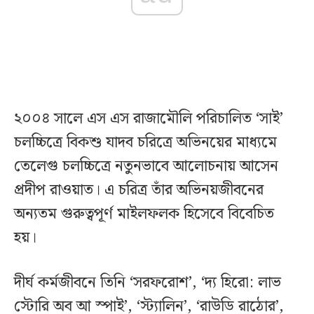
২০০৪ সালে এস এস রাজামৌলি পরিচালিত ‘সাই’
চলচ্চিত্রে বিকশু যাদব চরিত্রে অভিনয়ের মাধ্যমে
তেলেগু চলচ্চিত্রে নতুনভাবে আলোচনায় আসেন
প্রদীপ রাওয়াত। এ চরিত্র তাঁর অভিনয়জীবনের
অন্যতম গুরুত্বপূর্ণ মাইলফলক হিসেবে বিবেচিত
হয়।
দীর্ঘ কর্মজীবনে তিনি ‘সরফরোশ’, ‘দ্য হিরো: লাভ
স্টোরি অব আ স্পাই’, ‘স্ট্যালিন’, ‘রাউডি রাঠোর’,