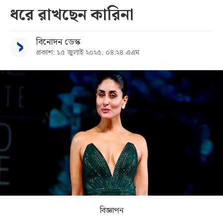
ধরে রাখছেন কারিনা
সব
বিনোদন ডেস্ক
বিভাগ
প্রকাশ: ১৫ জুলাই ২০২৫, ০৪:২৪ এএম
আর্কাইভ
কনভার্টার
বিজ্ঞাপন