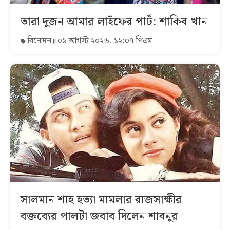
তারা দুজন আমার লাইফের পার্ট: শাকিব খান
বিনোদন
০৯ আগস্ট ২০২৬, ১২:০৭ পিএম
সালমান শাহ হত্যা মামলার রাজসাক্ষীর
বক্তব্যের পালটা জবাব দিলেন শাবনূর