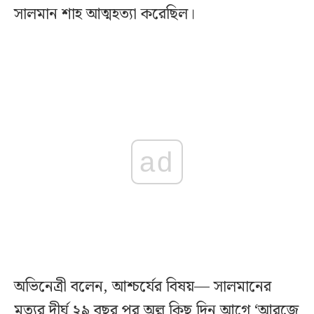
সালমান শাহ আত্মহত্যা করেছিল।
ad
অভিনেত্রী বলেন, আশ্চর্যের বিষয়— সালমানের
মৃত্যুর দীর্ঘ ২৯ বছর পর অল্প কিছু দিন আগে ‘আরজে