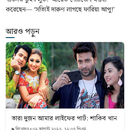
করেছেন— ‘সত্যিই দারুণ লাগছে ফারিয়া আপু!’
আরও পড়ুন
তারা দুজন আমার লাইফের পার্ট: শাকিব খান
বিনোদন
০৯ আগস্ট ২০২৬, ১২:০৭ পিএম