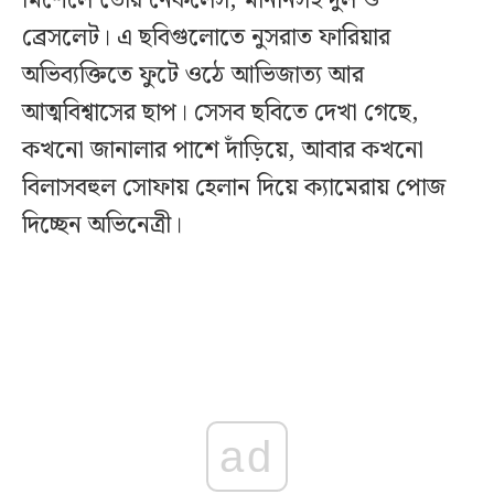
মিশেলে তৈরি নেকলেস, মানানসই দুল ও
ব্রেসলেট। এ ছবিগুলোতে নুসরাত ফারিয়ার
অভিব্যক্তিতে ফুটে ওঠে আভিজাত্য আর
আত্মবিশ্বাসের ছাপ। সেসব ছবিতে দেখা গেছে,
কখনো জানালার পাশে দাঁড়িয়ে, আবার কখনো
বিলাসবহুল সোফায় হেলান দিয়ে ক্যামেরায় পোজ
দিচ্ছেন অভিনেত্রী।
ad