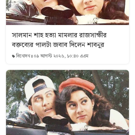
সালমান শাহ হত্যা মামলার রাজসাক্ষীর
বক্তব্যের পালটা জবাব দিলেন শাবনূর
বিনোদন
০৯ আগস্ট ২০২৬, ১০:৪০ এএম