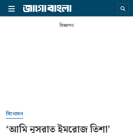
×
বিজ্ঞাপন
প্রচ্ছদ
বিনোদন
‘আমি নুসরাত ইমরোজ তিশা’
সর্বশেষ