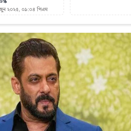
স্ক
২ জুন ২০২৫, ০৯:০৪ পিএম