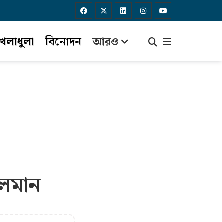
েলাধুলা
বিনোদন
আরও
ালমান