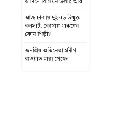
৬ দিনে বিলিয়ন ডলার আয়
সিলেটে দুই
বাসের মুখোমুখি
সংঘর্ষে নিহত ৮
আজ ঢাকায় দুই বড় উন্মুক্ত
কনসার্ট, কোথায় থাকবেন
দেশে স্বর্ণের দামে
কোন শিল্পী?
বড় পতন, আজ
থেকে নতুন দর
জনপ্রিয় অভিনেতা প্রদীপ
রাওয়াত মারা গেছেন
আজকের স্বর্ণের
দাম: ৭ আগস্ট
২০২৬
১০ আগস্ট
এসএসসি
পরীক্ষার ফল
প্রকাশ, যেভাবে