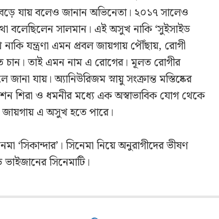
েড়ে যায় বলেও জানান অভিনেতা। ২০১৭ সালেও
কথা বলেছিলেন সালমান। এই অসুখ নাকি ‘সুইসাইড
াকি যন্ত্রণা এমন প্রবল জায়গায় পৌঁছায়, রোগী
িতে চান। তাই এমন নাম এ রোগের। মূলত রোগীর
 জানা যায়। অ্যানিউরিজম স্নায়ু সংক্রান্ত মস্তিষ্কের
েশন শিরা ও ধমনীর মধ্যে এক অস্বাভাবিক যোগ থেকে
ন্ন জায়গায় এ অসুখ হতে পারে।
িনেমা ‘সিকান্দার’। সিনেমা নিয়ে অনুরাগীদের ভীষণ
পড়ে ভাইজানের সিনেমাটি।