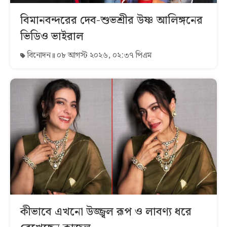
বিমানবন্দরের দেব-শুভশ্রীর উষ্ণ আলিঙ্গনের
ভিডিও ভাইরাল
বিনোদন
০৮ আগস্ট ২০২৬, ০২:৩৭ পিএম
কীভাবে এখনো উজ্জ্বল রূপ ও লাবণ্য ধরে