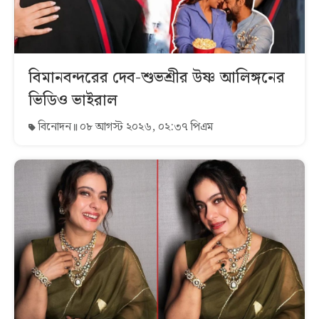
বিমানবন্দরের দেব-শুভশ্রীর উষ্ণ আলিঙ্গনের
ভিডিও ভাইরাল
বিনোদন
০৮ আগস্ট ২০২৬, ০২:৩৭ পিএম