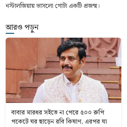
নস্টালজিয়ায় ভাসলো গোটা একটি প্রজন্ম।
আরও পড়ুন
বাবার মারধর সইতে না পেরে ৫০০ রুপি
পকেটে ঘর ছাড়েন রবি কিষাণ, এরপর যা