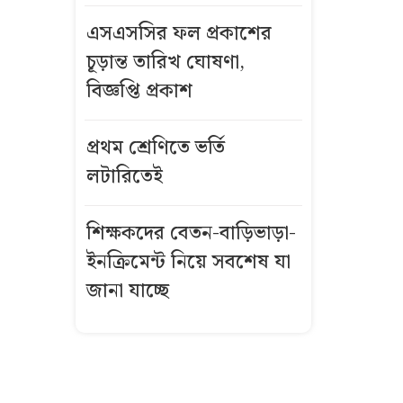
বিস্ফোরণে একই
এসএসসির ফল প্রকাশের
পরিবারের
চূড়ান্ত তারিখ ঘোষণা,
শিশুসহ ৩ জন
বিজ্ঞপ্তি প্রকাশ
দগ্ধ
গ্রিসে দুই
প্রথম শ্রেণিতে ভর্তি
শতাধিক
লটারিতেই
অভিবাসী উদ্ধার,
অধিকাংশই
শিক্ষকদের বেতন-বাড়িভাড়া-
বাংলাদেশি
ইনক্রিমেন্ট নিয়ে সবশেষ যা
কীভাবে এখনো
জানা যাচ্ছে
উজ্জ্বল রূপ ও
লাবণ্য ধরে
রেখেছেন কাজল