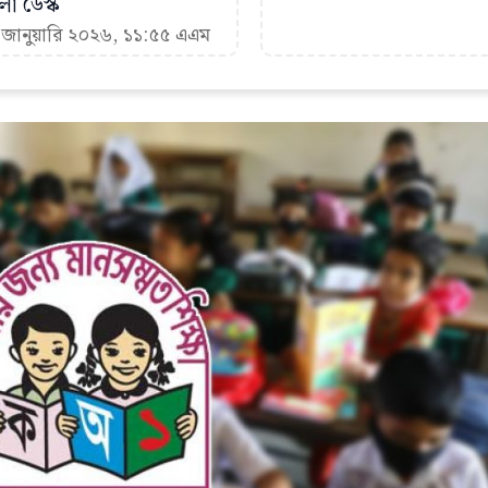
া ডেস্ক
৬ জানুয়ারি ২০২৬, ১১:৫৫ এএম