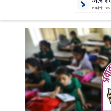
জাগো বাংল
প্রকাশ: ০