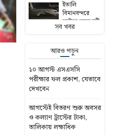
ইতালি
বিমানবন্দরে
আটকা ঢাকাগামী
সব খবর
বিমান, ভেতরে
আড়াই শতাধিক
যাত্রী
আরও পড়ুন
পদোন্নতি
১০ আগস্ট এসএসসি
ঠেকাতে গভীর
পরীক্ষার ফল প্রকাশ, যেভাবে
ষড়যন্ত্র, নেপথ্যে
দেখবেন
কারা?
বন্ধুর স্ত্রীর গলায়
আগস্টেই বিতরণ শুরু অবসর
ছুরি ধরে ধর্ষণ
ও কল্যাণ ট্রাস্টের টাকা,
তালিকায় লক্ষাধিক
বন্দরে