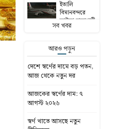
ইতালি
বিমানবন্দরে
আটকা ঢাকাগামী
সব খবর
বিমান, ভেতরে
আড়াই শতাধিক
যাত্রী
আরও পড়ুন
পদোন্নতি
দেশে স্বর্ণের দামে বড় পতন,
ঠেকাতে গভীর
আজ থেকে নতুন দর
ষড়যন্ত্র, নেপথ্যে
কারা?
আজকের স্বর্ণের দাম: ৭
বন্ধুর স্ত্রীর গলায়
আগস্ট ২০২৬
ছুরি ধরে ধর্ষণ
স্বর্ণ খাতে আসছে নতুন
বন্দরে