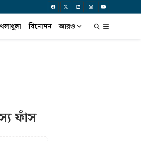
েলাধুলা
বিনোদন
আরও
স্য ফাঁস