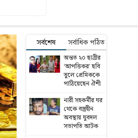
সর্বশেষ
সর্বাধিক পঠিত
অন্তত ২০ ছাত্রীর
‘আপত্তিকর’ ছবি
তুলে প্রেমিককে
পাঠিয়েছেন ঐশী
নারী সহকর্মীর ঘর
থেকে বস্ত্রহীন
অবস্থায় যুবদল
সভাপতি আটক