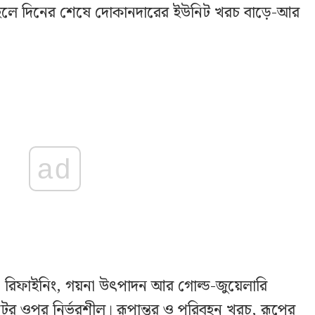
ুক্ত হলে দিনের শেষে দোকানদারের ইউনিট খরচ বাড়ে-আর
ad
ার, রিফাইনিং, গয়না উৎপাদন আর গোল্ড-জুয়েলারি
ের ওপর নির্ভরশীল। রূপান্তর ও পরিবহন খরচ, রূপের