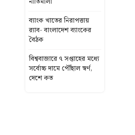
নীতিমালা
বিস্ফোরণে একই
পরিবারের
ব্যাংক খাতের নিরাপত্তায়
শিশুসহ ৩ জন
র‌্যাব- বাংলাদেশ ব্যাংকের
দগ্ধ
বৈঠক
গ্রিসে দুই
শতাধিক
বিশ্ববাজারে ৭ সপ্তাহের মধ্যে
অভিবাসী উদ্ধার,
সর্বোচ্চ দামে পৌঁছাল স্বর্ণ,
অধিকাংশই
দেশে কত
বাংলাদেশি
কীভাবে এখনো
উজ্জ্বল রূপ ও
লাবণ্য ধরে
রেখেছেন কাজল