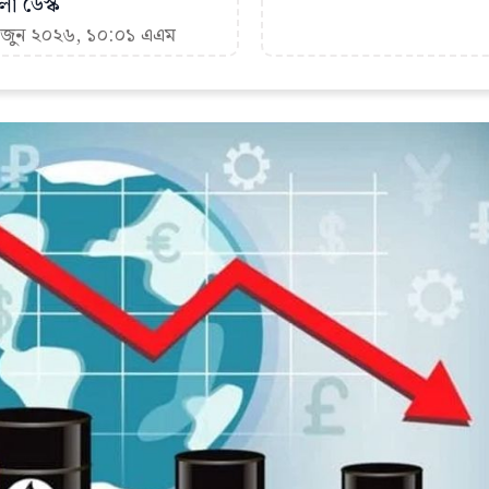
া ডেস্ক
৪ জুন ২০২৬, ১০:০১ এএম