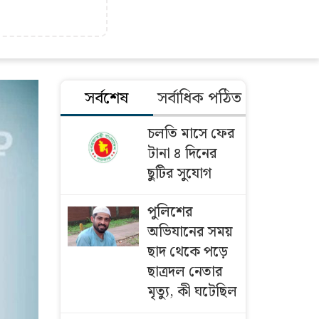
সর্বশেষ
সর্বাধিক পঠিত
চলতি মাসে ফের
টানা ৪ দিনের
ছুটির সুযোগ
পুলিশের
অভিযানের সময়
ছাদ থেকে পড়ে
ছাত্রদল নেতার
মৃত্যু, কী ঘটেছিল