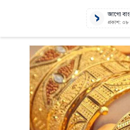
জাগো বাংল
প্রকাশ: ০