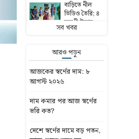
বাড়িতে নীল
ভিডিও তৈরি; ৪
তরুণী উদ্ধার,
সব খবর
স্বামী-স্ত্রী ও
ছেলেসহ আটক
আরও পড়ুন
আজকের স্বর্ণের
দাম: ৮ আগস্ট
আজকের স্বর্ণের দাম: ৮
২০২৬
আগস্ট ২০২৬
শনিবার
রাজধানীর যেসব
দাম কমার পর আজ স্বর্ণের
এলাকায় মার্কেট
ভরি কত?
বন্ধ
দেশে স্বর্ণের দামে বড় পতন,
বৃষ্টি নিয়ে যে