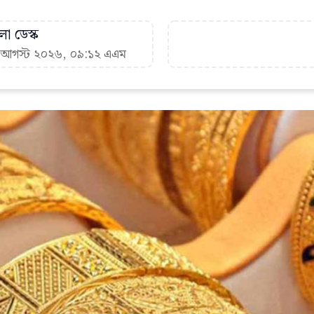
া ডেস্ক
৮ আগস্ট ২০২৬, ০৯:১২ এএম