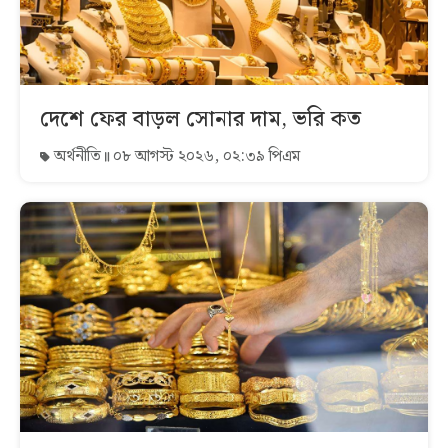
দেশে ফের বাড়ল সোনার দাম, ভরি কত
অর্থনীতি
০৮ আগস্ট ২০২৬, ০২:৩৯ পিএম