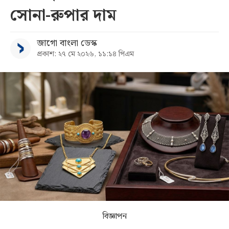
সোনা-রুপার দাম
সব
জাগো বাংলা ডেস্ক
বিভাগ
প্রকাশ: ২৭ মে ২০২৬, ১১:১৪ পিএম
আর্কাইভ
কনভার্টার
বিজ্ঞাপন