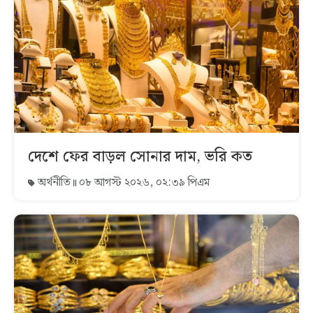
দেশে ফের বাড়ল সোনার দাম, ভরি কত
অর্থনীতি
০৮ আগস্ট ২০২৬, ০২:৩৯ পিএম