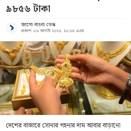
৯৮৫৬ টাকা
জাগো বাংলা ডেস্ক
প্রকাশ: ০৬ আগস্ট ২০২৬, ১০:১৪ এএম
দেশের বাজারে সোনার গহনার দাম আবার বাড়ানো