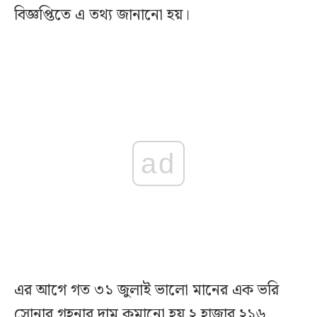
বিজ্ঞপ্তিতে এ তথ্য জানানো হয়।
ad
এর আগে গত ৩১ জুলাই ভালো মানের এক ভরি
সোনার গহনার দাম কমানো হয় ২ হাজার ২১৬